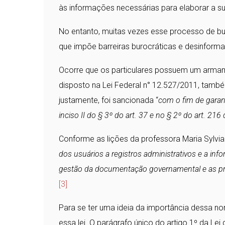
às informações necessárias para elaborar a sua
No entanto, muitas vezes esse processo de bus
que impõe barreiras burocráticas e desinforma
Ocorre que os particulares possuem um armam
disposto na Lei Federal n° 12.527/2011, tamb
justamente, foi sancionada “
com o fim de garant
inciso II do § 3º do art. 37 e no § 2º do art. 216
Conforme as lições da professora Maria Sylvia 
dos usuários a registros administrativos e a in
gestão da documentação governamental e as pro
[3]
Para se ter uma ideia da importância dessa no
essa lei. O parágrafo único do artigo 1º da Le