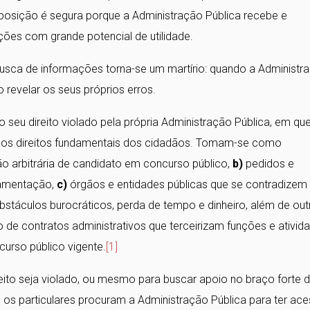
posição é segura porque a Administração Pública recebe e
es com grande potencial de utilidade.
usca de informações torna-se um martírio: quando a Administr
 revelar os seus próprios erros.
 seu direito violado pela própria Administração Pública, em qu
er os direitos fundamentais dos cidadãos. Tomam-se como
o arbitrária de candidato em concurso público,
b)
pedidos e
damentação,
c)
órgãos e entidades públicas que se contradizem
stáculos burocráticos, perda de tempo e dinheiro, além de out
 de contratos administrativos que terceirizam funções e ativid
curso público vigente.
[1]
eito seja violado, ou mesmo para buscar apoio no braço forte 
as, os particulares procuram a Administração Pública para ter ac