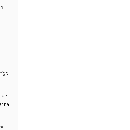
 e
rtigo
i de
ar na
ar