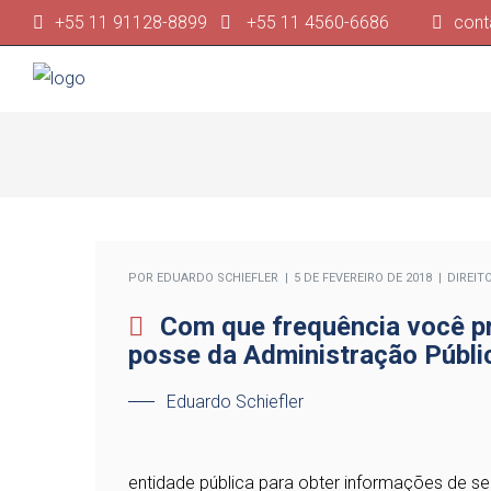
+55 11 91128-8899
+55 11 4560-6686
cont
POR
EDUARDO SCHIEFLER
5 DE FEVEREIRO DE 2018
DIREIT
Com que frequência você p
posse da Administração Públi
Eduardo Schiefler
entidade pública para obter informações de se