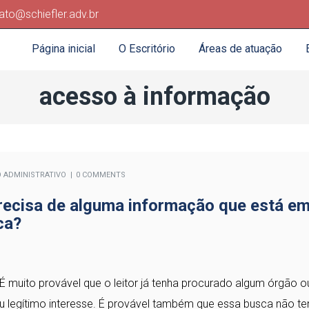
ato@schiefler.adv.br
Página inicial
O Escritório
Áreas de atuação
acesso à informação
O ADMINISTRATIVO
0 COMMENTS
recisa de alguma informação que está e
ca?
É muito provável que o leitor já tenha procurado algum órgão o
u legítimo interesse. É provável também que essa busca não te