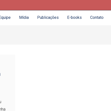
Equipe
Mídia
Publicações
E-books
Contato
m
u
nha