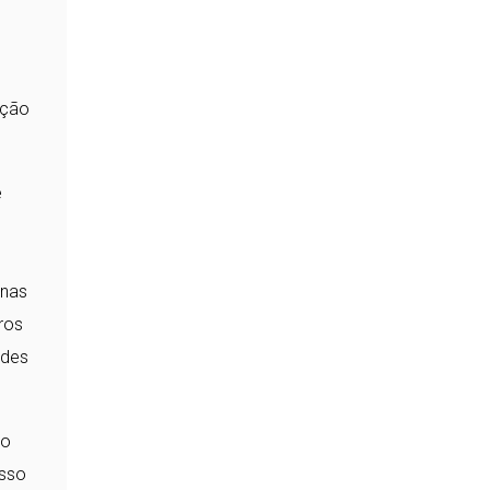
ação
e
 nas
ros
ades
do
esso