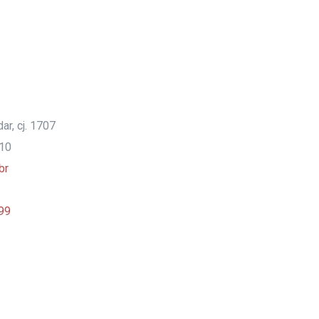
ar, cj. 1707
910
br
99