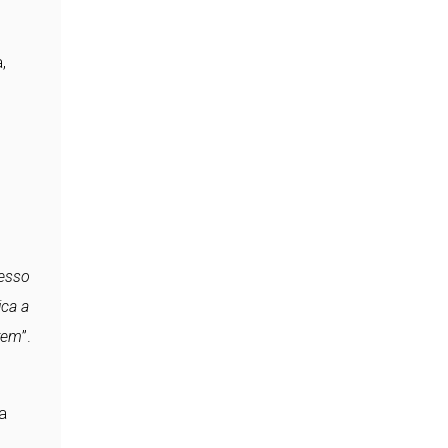
,
esso
ica a
arem
”.
a