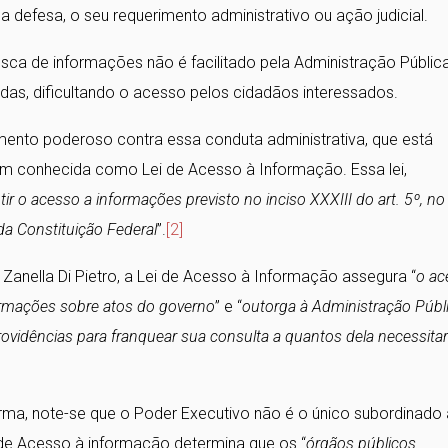
 defesa, o seu requerimento administrativo ou ação judicial.
ca de informações não é facilitado pela Administração Pública
das, dificultando o acesso pelos cidadãos interessados.
ento poderoso contra essa conduta administrativa, que está
ém conhecida como Lei de Acesso à Informação. Essa lei,
ir o acesso a informações previsto no inciso XXXIII do art. 5º, no
 da Constituição Federal
”.
[2]
Zanella Di Pietro, a Lei de Acesso à Informação assegura “
o ac
formações sobre atos do governo
” e “
outorga à Administração Públ
vidências para franquear sua consulta a quantos dela necessit
rma, note-se que o Poder Executivo não é o único subordinado 
i de Acesso à informação determina que os “
órgãos públicos