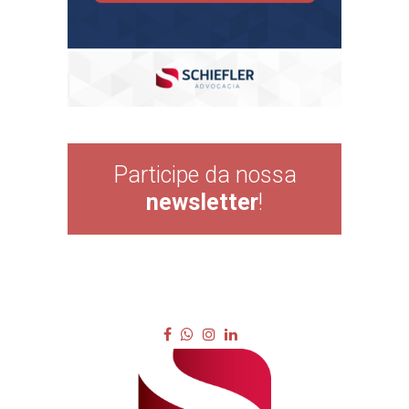
Participe da nossa
newsletter
!