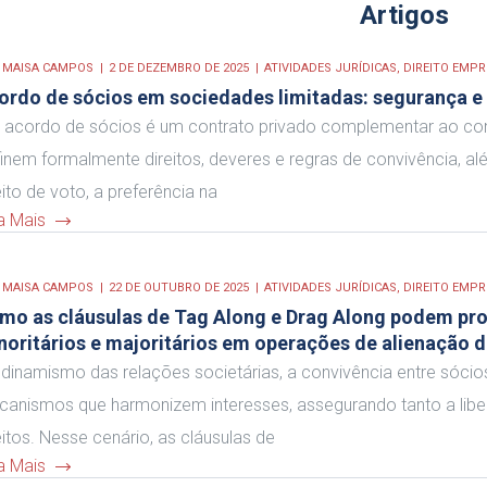
Artigos
R
MAISA CAMPOS
2 DE DEZEMBRO DE 2025
ATIVIDADES JURÍDICAS
,
DIREITO EMPR
ordo de sócios em sociedades limitadas: segurança e 
acordo de sócios é um contrato privado complementar ao cont
inem formalmente direitos, deveres e regras de convivência, 
eito de voto, a preferência na
a Mais
R
MAISA CAMPOS
22 DE OUTUBRO DE 2025
ATIVIDADES JURÍDICAS
,
DIREITO EMPR
mo as cláusulas de Tag Along e Drag Along podem pro
noritários e majoritários em operações de alienação d
dinamismo das relações societárias, a convivência entre sócio
anismos que harmonizem interesses, assegurando tanto a lib
eitos. Nesse cenário, as cláusulas de
a Mais