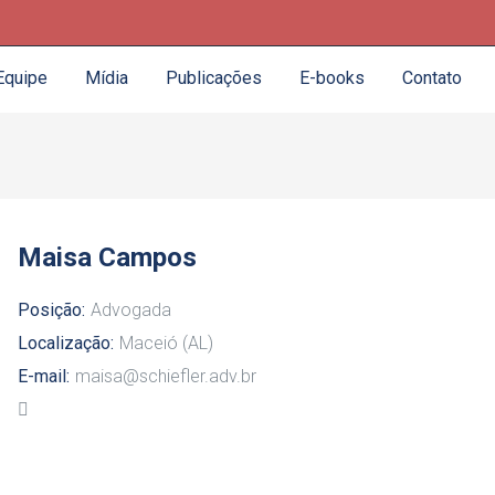
Equipe
Mídia
Publicações
E-books
Contato
Maisa Campos
Posição:
Advogada
Localização:
Maceió (AL)
E-mail:
maisa@schiefler.adv.br