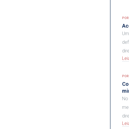
PO
Ac
Um 
def
dir
Lei
PO
Co
mi
No 
mec
dir
Lei