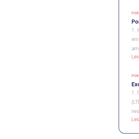
PO
Po
1. 
emp
amp
Lei
PO
Ex
1. 
(LT
nes
Lei