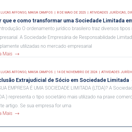
R
LUCAS AFFONSO,
MAISA CAMPOS
8 DE MAIO DE 2025
ATIVIDADES JURÍDICAS
,
DI
r que e como transformar uma Sociedade Limitada 
Introdução O ordenamento jurídico brasileiro traz diversos tip
resarial. A Sociedade Empresária de Responsabilidade Limitad
lamente utilizadas no mercado empresarial
a Mais
R
LUCAS AFFONSO,
MAISA CAMPOS
14 DE NOVEMBRO DE 2024
ATIVIDADES JURÍDI
clusão Extrajudicial de Sócio em Sociedade Limitada
SUA EMPRESA É UMA SOCIEDADE LIMITADA (LTDA)? A Sociedade
DA.) representa o tipo societário mais utilizado na praxe comerci
te artigo. Se sua empresa for uma
a Mais