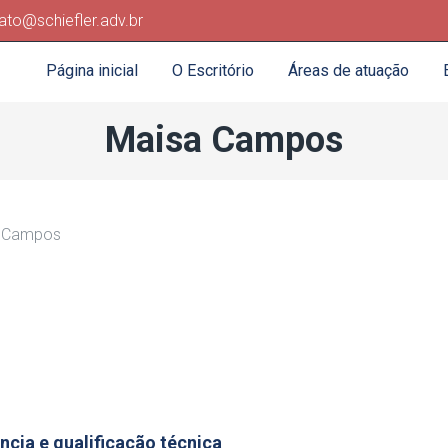
ato@schiefler.adv.br
Página inicial
O Escritório
Áreas de atuação
Maisa Campos
ncia e qualificação técnica