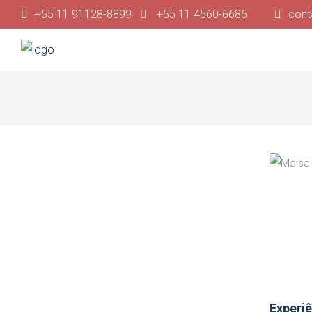
+55 11 91128-8899
+55 11 4560-6686
cont
Experiê